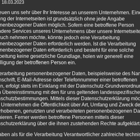
: 18.03.2023
M
GALERIE
PREISE
KARRIERE
KONTAKT
reuen uns sehr über Ihr Interesse an unserem Unternehmen. Ein
ng der Internetseiten ist grundsätzlich ohne jede Angabe
nenbezogener Daten möglich. Sofern eine betroffene Person
dere Services unseres Unternehmens über unsere Internetseite
TEAM
uch nehmen möchte, könnte jedoch eine Verarbeitung
nenbezogener Daten erforderlich werden. Ist die Verarbeitung
nenbezogener Daten erforderlich und besteht für eine solche
asewitz steht ein engagiertes und talentiertes Team von Stylis
beitung keine gesetzliche Grundlage, holen wir generell eine
en. Lernen Sie uns näher kennen:
lligung der betroffenen Person ein.
erarbeitung personenbezogener Daten, beispielsweise des Na
nschrift, E-Mail-Adresse oder Telefonnummer einer betroffenen
n, erfolgt stets im Einklang mit der Datenschutz-Grundverordnu
Franziska Römer
– Als Herz und Seele unseres Salons br
n Übereinstimmung mit den für uns geltenden landesspezifisch
Erfahrungen als Friseurmeisterin seit 1997 mit. Ihre spezi
schutzbestimmungen. Mittels dieser Datenschutzerklärung mö
Hamburger Schule für Gesichtsgestaltung und ihre Experti
 Unternehmen die Öffentlichkeit über Art, Umfang und Zweck de
InTouch machen sie zu einer unverzichtbaren Größe in un
rhobenen, genutzten und verarbeiteten personenbezogenen Da
mieren. Ferner werden betroffene Personen mittels dieser
schutzerklärung über die ihnen zustehenden Rechte aufgeklärt
aben als für die Verarbeitung Verantwortlicher zahlreiche techn
Madlen
– Mit einem Gespür für aktuelle Trends und Techni