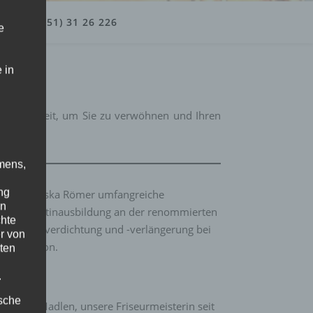
TEL: (0351) 31 26 226
e
 in
tinnen bereit, um Sie zu verwöhnen und Ihren
mens,
ng
ingt Franziska Römer umfangreiche
en
elle Visagistinausbildung an der renommierten
chte
se in Haarverdichtung und -verlängerung bei
r von
serem Salon.
ten
.
ische
ken ist Madlen, unsere Friseurmeisterin seit