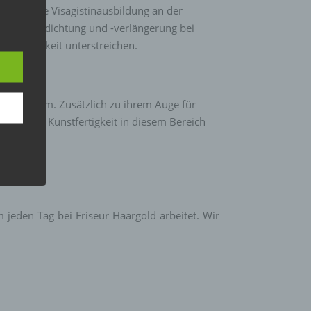
suren. Ihre Visagistinausbildung an der
n Haarverdichtung und -verlängerung bei
n
Persönlichkeit unterstreichen.
ann.
ise
n unser Team. Zusätzlich zu ihrem Auge für
 und ihre Kunstfertigkeit in diesem Bereich
hutz-
rung
n.
 jeden Tag bei Friseur Haargold arbeitet. Wir