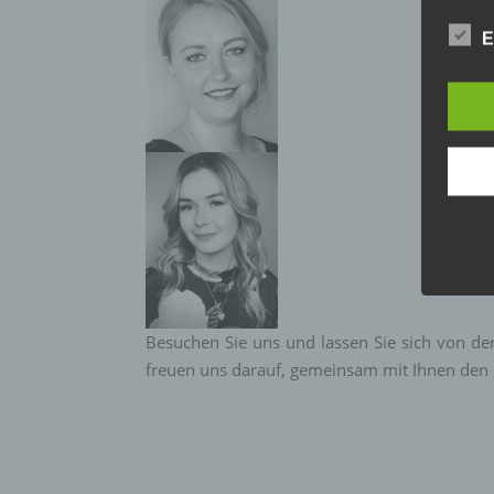
und o
lücke
E
perso
Inter
aufwe
Aus d
perso
telef
Begri
Die Da
Europ
Grund
soll s
Geschä
gewähr
Besuchen Sie uns und lassen Sie sich von der
freuen uns darauf, gemeinsam mit Ihnen den L
Wir v
folge
a) p